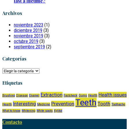
last a lifetime?
Archivos
noviembre 2023
(1)
diciembre 2019
(3)
noviembre 2019
(3)
octubre 2019
(3)
septiembre 2019
(2)
Categorías
Categorías
Etiquetas
Extraction
Health issues
Brushing
Disease
Enamel
Factcheck
Gums
Health
Teeth
Interesting
Prevention
Tooth
Hearth
Medicine
Toothache
What to know
Whitening
White spots
Xylitol
Contacto