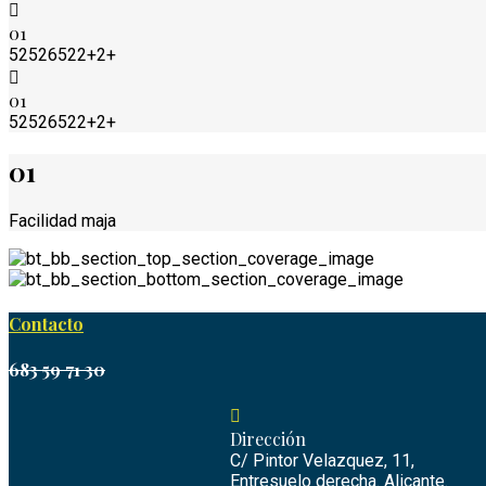
01
52526522+2+
01
52526522+2+
01
Facilidad maja
Contacto
683 59 71 30
Dirección
C/ Pintor Velazquez, 11,
Entresuelo derecha. Alicante.